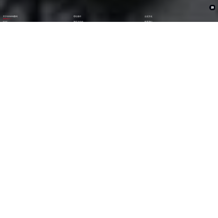
关于GOWIN数码
理论著作
企业文化
ESG
资讯与活动
联系我们
加入我们
1282
6000
+亿
+
全年营收 (2024)
员工数量
2600
30000
+
+
技术人员数量
渠道生态伙伴
300
123
+
第
位
技术生态伙伴
《财富》中国上市公司
500强(2023)
79
38
第
位
第
位
中国民营企业
《财富》最受赞赏
500强(2023)
中国公司
29
AA
第
位
级
福布斯中国
Wind ESG评级
数字经济100强