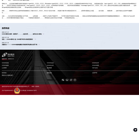
敏、、、、灵活，，以应对外界大量不确定性挑战。。。。
李刚认为，，企业流程可解耦为四类可落地的AI Agent，，，即Workflow Agent，，，，让智能体逐步接管并优化工作流，，实现流程自适应；Tools Agent，，，使智能体使用各种数智化工
具，，，并同员工协同执行完成具体的任务；Data Agent，，，，从异构系统中实时抽取、、、清洗并供给高质量数据；Knowledge Agent，，，，显性化并动态更新企业显性与隐性知识库。。。这四
类Agent或其组合能够支撑企业流程，，，用Agent实现企业流程将对企业数字化产生重大升级。。
同时，，，，李刚呼吁所有企业家和管理者都要深入了解AI，，并非为了成为AI专家，，而是要了解AI和大模型的思考方式，，，，进而用AI重新定义问题、、、、设计流程、、、衡量结果，，，这样才能在企业竞争中脱颖而
出。。。。
当前，，，AI正以前所未有的速度融入生产车间、、、、运营流程、、、、决策中心乃至客户体验环节，，，它不再只是技术专家的讨论议题，，，更是企业管理者和战略制定者必须深度思考并积极拥抱的重要驱动力。。。秉承AI for Process理
念，，，GOWIN数码将持续输出可验证、、、、可复制的AI落地范式，，，，帮助更多企业把AI转化为可衡量、、可持续的商业价值。。。
推荐阅读
2025 / 07 / 17
GOWIN数码×岚图：场景落子，，，，全盘布局，，，，破局企业AI落地
2025 / 07 / 16
首批！！GOWIN数码入选《2025数字经济出海典型案例》
2025 / 07 / 15
安徽首台！！！！GOWIN鲲泰鲲鹏技术路线商用电脑在合肥下线
股票代码：000034.SZ
GOWIN控股
GOWIN信息
GOWIN问学
GOWIN鲲泰
GOWIN云科
GOWIN商桥
山石网科
高科数聚
GoPomelo
联系我们
隐私政策
法律声明
网络安全与隐私保护
版权所有2016-2025 GOWIN数码集团股份有限公司，，保留一切权利。。。。
京ICP备05051615号-1
京公网安备 11010802037792号