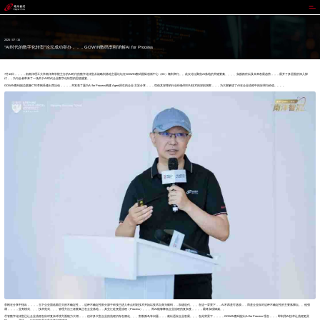
GOWIN
2025 / 07 / 15
“AI时代的数字化转型”论坛成功举办，，，GOWIN数码李刚详解AI for Process
7月13日，，，，由南洋理工大学南洋商学院主办的AI时代的数字化转型从战略到落地主题论坛在GOWIN数码国际创新中心（IIC）顺利举行。。此次论坛聚焦AI落地的关键要素、、、、实践路径以及未来发展趋势，，，展开了多层面的深入探
讨，，为与会者带来了一场关于AI时代企业数字化转型的思想盛宴。。
GOWIN数码副总裁兼CTO李刚受邀出席活动，，，，并发表了题为AI for Process构建 Agent原生的企业 主旨分享，，，凭借其深厚的行业经验和对AI技术的深刻洞察，，，为大家解读了AI在企业流程中的应用与价值。。。。
李刚在分享中指出，，，，当下企业面临着巨大的不确定性，，这种不确定性部分源于科技已进入奇点时刻技术开始以技术自身为燃料，，加速迭代。。。在这一背景下，，AI不再是可选项，，而是企业应对这种不确定性的主要落脚点。。他强
调，，，，业务模式、、、技术范式、、、管理方法三者要真正在企业落地，，其交汇处便是流程（Process）。。。而AI能够降低企业流程的复杂度，，，，最终实现熵减。。
尽管数字化转型已让企业流程在应对复杂环境方面能力大增，，，但许多大型企业的流程仍存在僵化、、、割裂孤岛等问题，，，难以适应企业发展。。。在此背景下，，，，GOWIN数码提出AI for Process 理念，，，即利用AI技术让流程更灵